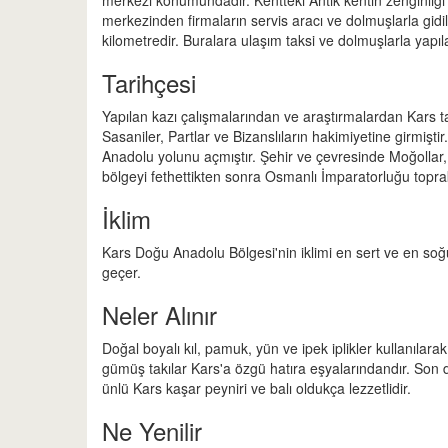
merkezi konumundadır. Kentteki Antik kentin zenginliği
merkezinden firmaların servis aracı ve dolmuşlarla gidi
kilometredir. Buralara ulaşım taksi ve dolmuşlarla yap
Tarihçesi
Yapılan kazı çalışmalarından ve araştırmalardan Kars tari
Sasaniler, Partlar ve Bizanslıların hakimiyetine girmişti
Anadolu yolunu açmıştır. Şehir ve çevresinde Moğollar,
bölgeyi fethettikten sonra Osmanlı İmparatorluğu toprak
İklim
Kars Doğu Anadolu Bölgesi'nin iklimi en sert ve en soğuk 
geçer.
Neler Alınır
Doğal boyalı kıl, pamuk, yün ve ipek iplikler kullanılara
gümüş takılar Kars'a özgü hatıra eşyalarındandır. Son de
ünlü Kars kaşar peyniri ve balı oldukça lezzetlidir.
Ne Yenilir