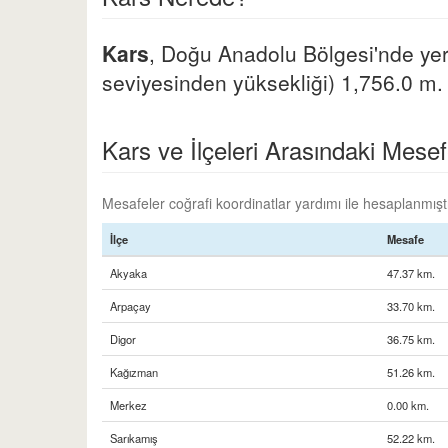
Kars
, Doğu Anadolu Bölgesi'nde yer
seviyesinden yüksekliği) 1,756.0 m. 
Kars ve İlçeleri Arasındaki Mesef
Mesafeler coğrafi koordinatlar yardımı ile hesaplanmıştır
İlçe
Mesafe
Akyaka
47.37 km.
Arpaçay
33.70 km.
Digor
36.75 km.
Kağızman
51.26 km.
Merkez
0.00 km.
Sarıkamış
52.22 km.