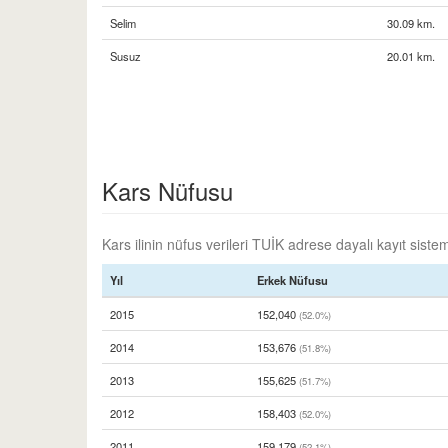
Selim
30.09 km.
Susuz
20.01 km.
Kars Nüfusu
Kars ilinin nüfus verileri TUİK adrese dayalı kayıt sistem
Yıl
Erkek Nüfusu
2015
152,040
(52.0%)
2014
153,676
(51.8%)
2013
155,625
(51.7%)
2012
158,403
(52.0%)
2011
159,179
(52.1%)