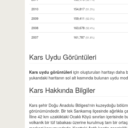
2010
154,817
(51.3%)
2009
159,411
(52.0%)
2008
163,678
(52.4%)
2007
161,787
(51.8%)
Kars Uydu Görüntüleri
Kars uydu görüntüleri
için oluşturulan haritayı daha b
yukarıdaki haritanın sol alt kısmında bulunan uydu modu
Kars Hakkında Bilgiler
Kars şehir Doğu Anadolu Bölgesi'nin kuzeydoğu bölümler
görünümündedir. Bir tek Sarıkamış ilçesinde ağırlıkla ç
İline 42 km uzaklıktaki Ocaklı Köyü sınırları içerisinde
volkanik bir tüf tabakası üzerine kurulmuş tam bir orta