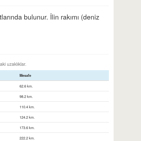
larında bulunur. İlin rakımı (deniz
aki uzaklıklar.
Mesafe
62.6 km.
98.2 km.
110.4 km.
124.2 km.
173.6 km.
222.2 km.