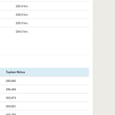
224.4 km.
249.0 km.
253.3 km.
254.0 km.
Toplam Nütus
292,660
296,466
300,874
304,821
305,755