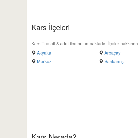
Kars İlçeleri
Kars iline ait 8 adet ilçe bulunmaktadır. İlçeler hakkında de
Akyaka
Arpaçay
Merkez
Sarıkamış
Kars Nerede?