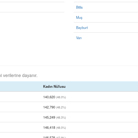
Bitlis
Muş
Bayburt
Van
i verilerine dayanır.
Kadın Nüfusu
140,620
(48.0%)
142,790
(48.2%)
145,249
(48.3%)
146,418
(48.0%)
146,576
(47.9%)