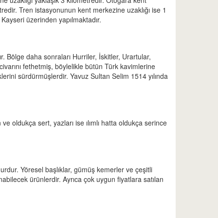
e uzaklığı yaklaşık 3 kilometredir. Otogara kent
tredir. Tren istasyonunun kent merkezine uzaklığı ise 1
, Kayseri üzerinden yapılmaktadır.
 Bölge daha sonraları Hurriler, İskitler, Urartular,
 civarını fethetmiş, böylelikle bütün Türk kavimlerine
lerini sürdürmüşlerdir. Yavuz Sultan Selim 1514 yılında
ve oldukça sert, yazları ise ılımlı hatta oldukça serince
şhurdur. Yöresel başlıklar, gümüş kemerler ve çeşitli
abilecek ürünlerdir. Ayrıca çok uygun fiyatlara satılan