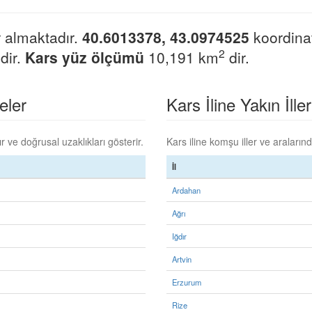
 almaktadır.
40.6013378, 43.0974525
koordinat
2
dir.
Kars yüz ölçümü
10,191 km
dir.
eler
Kars İline Yakın İller
 ve doğrusal uzaklıkları gösterir.
Kars iline komşu iller ve aralarınd
İl
Ardahan
Ağrı
Iğdır
Artvin
Erzurum
Rize