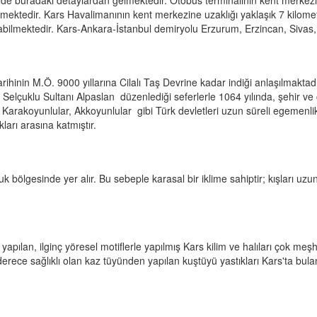
 de buradaki detaylardan gelmektedir. Otobüs terminalinin kent merkezin
lmektedir. Kars Havalimanının kent merkezine uzaklığı yaklaşık 7 kilome
ılabilmektedir. Kars-Ankara-İstanbul demiryolu Erzurum, Erzincan, Sivas
hinin M.Ö. 9000 yıllarına Cilalı Taş Devrine kadar indiği anlaşılmaktadır.
r. Selçuklu Sultanı Alpaslan düzenlediği seferlerle 1064 yılında, şehir ve
 Karakoyunlular, Akkoyunlular gibi Türk devletleri uzun süreli egemenlik
ları arasına katmıştır.
bölgesinde yer alır. Bu sebeple karasal bir iklime sahiptir; kışları uzun 
k yapılan, ilginç yöresel motiflerle yapılmış Kars kilim ve halıları çok me
rece sağlıklı olan kaz tüyünden yapılan kuştüyü yastıkları Kars'ta bulan