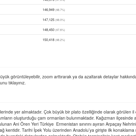
146,949
(48.7%)
147,125
(48.0%)
148,450
(47.6%)
150,418
(48.2%)
üyük görüntüleyebilir, zoom arttırarak ya da azaltarak detaylar hakkında 
nu tıklayınız.
inde yer almaktadır. Çok büyük bir plato özelliğinde olarak görülen il 
amların oluşturduğu çam ormanları bulunmaktadır. Kağızman ilçesinde ağı
 bulunan Ani Ören Yeri Türkiye Ermenistan sınırını ayıran Arpaçay Nehrinin
çağ kentidir. Tarihi İpek Yolu üzerinden Anadolu’ya girişte ilk konaklam