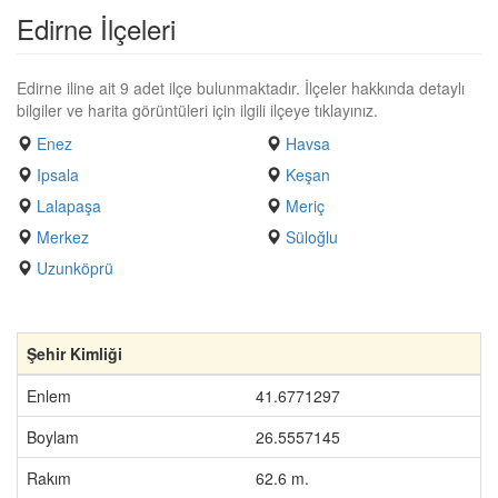
Edirne İlçeleri
Edirne iline ait 9 adet ilçe bulunmaktadır. İlçeler hakkında detaylı
bilgiler ve harita görüntüleri için ilgili ilçeye tıklayınız.
Enez
Havsa
Ipsala
Keşan
Lalapaşa
Meriç
Merkez
Süloğlu
Uzunköprü
Şehir Kimliği
Enlem
41.6771297
Boylam
26.5557145
Rakım
62.6 m.