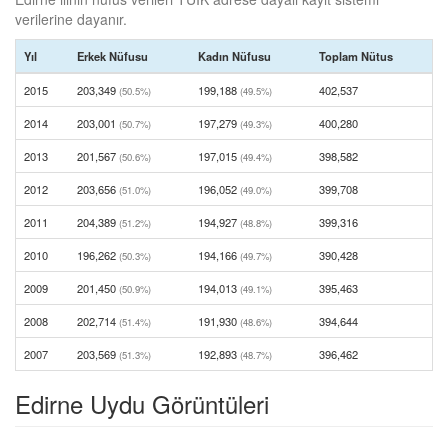
verilerine dayanır.
Yıl
Erkek Nüfusu
Kadın Nüfusu
Toplam Nütus
2015
203,349
199,188
402,537
(50.5%)
(49.5%)
2014
203,001
197,279
400,280
(50.7%)
(49.3%)
2013
201,567
197,015
398,582
(50.6%)
(49.4%)
2012
203,656
196,052
399,708
(51.0%)
(49.0%)
2011
204,389
194,927
399,316
(51.2%)
(48.8%)
2010
196,262
194,166
390,428
(50.3%)
(49.7%)
2009
201,450
194,013
395,463
(50.9%)
(49.1%)
2008
202,714
191,930
394,644
(51.4%)
(48.6%)
2007
203,569
192,893
396,462
(51.3%)
(48.7%)
Edirne Uydu Görüntüleri