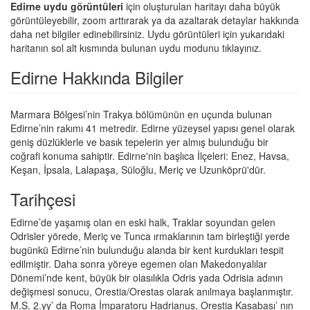
Edirne uydu görüntüleri
için oluşturulan haritayı daha büyük
görüntüleyebilir, zoom arttırarak ya da azaltarak detaylar hakkında
daha net bilgiler edinebilirsiniz. Uydu görüntüleri için yukarıdaki
haritanın sol alt kısmında bulunan uydu modunu tıklayınız.
Edirne Hakkında Bilgiler
Marmara Bölgesi’nin Trakya bölümünün en uçunda bulunan
Edirne’nin rakımı 41 metredir. Edirne yüzeysel yapısı genel olarak
geniş düzlüklerle ve basık tepelerin yer almış bulunduğu bir
coğrafi konuma sahiptir. Edirne'nin başlıca İlçeleri: Enez, Havsa,
Keşan, İpsala, Lalapaşa, Süloğlu, Meriç ve Uzunköprü'dür.
Tarihçesi
Edirne’de yaşamış olan en eski halk, Traklar soyundan gelen
Odrisler yörede, Meriç ve Tunca ırmaklarının tam birleştiği yerde
bugünkü Edirne’nin bulunduğu alanda bir kent kurdukları tespit
edilmiştir. Daha sonra yöreye egemen olan Makedonyalılar
Dönemi’nde kent, büyük bir olasılıkla Odris yada Odrisia adının
değişmesi sonucu, Orestia/Orestas olarak anılmaya başlanmıştır.
M.S. 2.yy’ da Roma İmparatoru Hadrianus, Orestia Kasabası’ nın