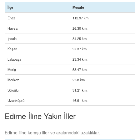
İlçe
Mesafe
Enez
112.97 km.
Havsa
26.30 km.
Ipsala
84.25 km.
Keşan
97.37 km.
Lalapaşa
23.34 km.
Meriç
53.47 km.
Merkez
2.58 km.
Süloğlu
31.21 km.
Uzunköprü
46.91 km.
Edirne İline Yakın İller
Edirne iline komşu iller ve aralarındaki uzaklıklar.