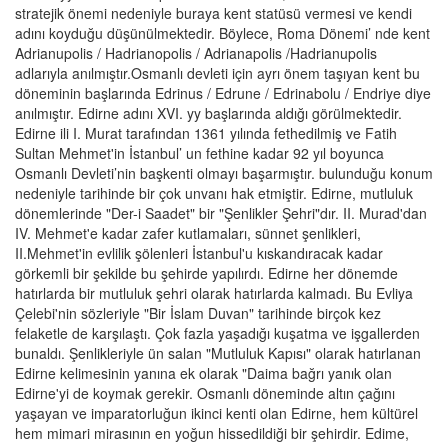
stratejik önemi nedeniyle buraya kent statüsü vermesi ve kendi
adını koyduğu düşünülmektedir. Böylece, Roma Dönemi’ nde kent
Adrianupolis / Hadrianopolis / Adrianapolis /Hadrianupolis
adlarıyla anılmıştır.Osmanlı devleti için ayrı önem taşıyan kent bu
döneminin başlarında Edrinus / Edrune / Edrinabolu / Endriye diye
anılmıştır. Edirne adını XVI. yy başlarında aldığı görülmektedir.
Edirne ili I. Murat tarafından 1361 yılında fethedilmiş ve Fatih
Sultan Mehmet'in İstanbul’ un fethine kadar 92 yıl boyunca
Osmanlı Devleti’nin başkenti olmayı başarmıştır. bulunduğu konum
nedeniyle tarihinde bir çok unvanı hak etmiştir. Edirne, mutluluk
dönemlerinde "Der-i Saadet" bir "Şenlikler Şehri"dır. II. Murad'dan
IV. Mehmet'e kadar zafer kutlamaları, sünnet şenlikleri,
II.Mehmet'in evlilik şölenleri İstanbul'u kıskandıracak kadar
görkemli bir şekilde bu şehirde yapılırdı. Edirne her dönemde
hatırlarda bir mutluluk şehri olarak hatırlarda kalmadı. Bu Evliya
Çelebi'nin sözleriyle "Bir İslam Duvan" tarihinde birçok kez
felaketle de karşılaştı. Çok fazla yaşadığı kuşatma ve işgallerden
bunaldı. Şenlikleriyle ün salan "Mutluluk Kapısı" olarak hatırlanan
Edirne kelimesinin yanına ek olarak "Daima bağrı yanık olan
Edirne'yi de koymak gerekir. Osmanlı döneminde altın çağını
yaşayan ve imparatorluğun ikinci kenti olan Edirne, hem kültürel
hem mimari mirasının en yoğun hissedildiği bir şehirdir. Edime,