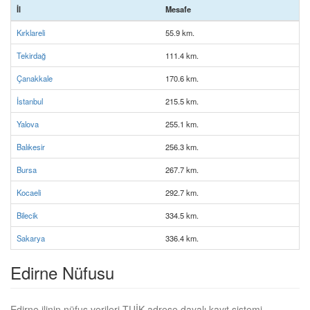
İl
Mesafe
Kırklareli
55.9 km.
Tekirdağ
111.4 km.
Çanakkale
170.6 km.
İstanbul
215.5 km.
Yalova
255.1 km.
Balıkesir
256.3 km.
Bursa
267.7 km.
Kocaeli
292.7 km.
Bilecik
334.5 km.
Sakarya
336.4 km.
Edirne Nüfusu
Edirne ilinin nüfus verileri TUİK adrese dayalı kayıt sistemi