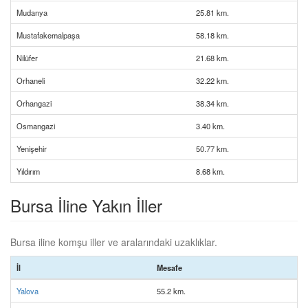
Mudanya
25.81 km.
Mustafakemalpaşa
58.18 km.
Nilüfer
21.68 km.
Orhaneli
32.22 km.
Orhangazi
38.34 km.
Osmangazi
3.40 km.
Yenişehir
50.77 km.
Yıldırım
8.68 km.
Bursa İline Yakın İller
Bursa iline komşu iller ve aralarındaki uzaklıklar.
İl
Mesafe
Yalova
55.2 km.