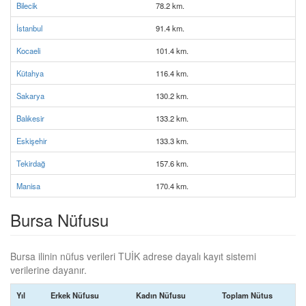
Bilecik
78.2 km.
İstanbul
91.4 km.
Kocaeli
101.4 km.
Kütahya
116.4 km.
Sakarya
130.2 km.
Balıkesir
133.2 km.
Eskişehir
133.3 km.
Tekirdağ
157.6 km.
Manisa
170.4 km.
Bursa Nüfusu
Bursa ilinin nüfus verileri TUİK adrese dayalı kayıt sistemi
verilerine dayanır.
Yıl
Erkek Nüfusu
Kadın Nüfusu
Toplam Nütus