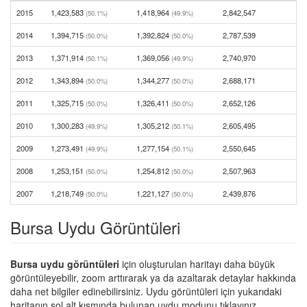
2015
1,423,583
1,418,964
2,842,547
(50.1%)
(49.9%)
2014
1,394,715
1,392,824
2,787,539
(50.0%)
(50.0%)
2013
1,371,914
1,369,056
2,740,970
(50.1%)
(49.9%)
2012
1,343,894
1,344,277
2,688,171
(50.0%)
(50.0%)
2011
1,325,715
1,326,411
2,652,126
(50.0%)
(50.0%)
2010
1,300,283
1,305,212
2,605,495
(49.9%)
(50.1%)
2009
1,273,491
1,277,154
2,550,645
(49.9%)
(50.1%)
2008
1,253,151
1,254,812
2,507,963
(50.0%)
(50.0%)
2007
1,218,749
1,221,127
2,439,876
(50.0%)
(50.0%)
Bursa Uydu Görüntüleri
Bursa uydu görüntüleri
için oluşturulan haritayı daha büyük
görüntüleyebilir, zoom arttırarak ya da azaltarak detaylar hakkında
daha net bilgiler edinebilirsiniz. Uydu görüntüleri için yukarıdaki
haritanın sol alt kısmında bulunan uydu modunu tıklayınız.