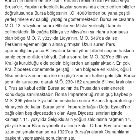
Bursa'nın bilinen en eski ismi Yunanca kelime olan Prussa veya
Brusa'dır. Yapılan arkeolojik kazılar sonrasında elede edilen bilgiler
doğrultusunda Bursa bölgesinin İ.Ö. 4000'lerden bu yana çeşitli
yerleşimlere ev saipliği yaptığını göstermektedir. Bursa ve civarına
M.Ö. 13. yüzyıldan sonra Bitinler ve Misler yerleştiği tahmin
edilmektedir. İlk çağda Bitinya ve Misya'nın sınırlarına komşusu
olan bölge M.Ö. 7. yüzyılda Lidya'nın, M.Ö. 546'da da ise
Perslerin egemenliğinin altına girmiştir. Uzun süren Pers
egemenliği boyunca Bitinyalılar kendi yöneticilerini seçme hakkına
sahip egemenlikten biriydi. Daha sonra ise M.Ö. 328'de Bitinya
Krallığı kurulduğu elde edieln bilgilerden anlaşılmaktadır. En çok
Kral Zipoetes döneminde geliştiği ilinen bölgede en krallık, oğlu I.
Nikomedes zamanında ise en güçlü zamanı haline gelmiştir. Bursa
şehrinin kurucusu olarak M.Ö. 230-182 arasında Bitinya kralı olan
I. Prusias kabul edilir. Bursa adının da Prusa'dan esinlenerek
konulduğu sanılmaktadır. Roma İmparatorluğu'nun güç kaybedip
M.S. 395 yılında ikiye bölünmesinden sonra Bizans İmparatorluğu
himayesinde kalan Bursa şehri, imparatorluğun Doğu Eyaleti'ne
bağlı olan beş diyosezden olan Asya Diyosezi sınırları içinde
kalmıştır. 11. yüzyılda Selçukluların yoğun saldırısına rağmen 14.
yüzyıla kadar Bizans yönetimi altında kaldı. Orhan Bey tarafından
uzun çatışmalardan sonra 1326'da Bursa'yı alarak Osmanlıların
başkenti yapmasıyla sonuçlanmıştır.