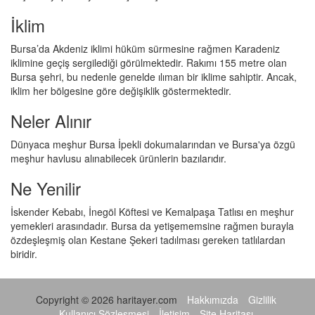
İklim
Bursa’da Akdeniz iklimi hüküm sürmesine rağmen Karadeniz
iklimine geçiş sergilediği görülmektedir. Rakımı 155 metre olan
Bursa şehri, bu nedenle genelde ılıman bir iklime sahiptir. Ancak,
iklim her bölgesine göre değişiklik göstermektedir.
Neler Alınır
Dünyaca meşhur Bursa İpekli dokumalarından ve Bursa'ya özgü
meşhur havlusu alınabilecek ürünlerin bazılarıdır.
Ne Yenilir
İskender Kebabı, İnegöl Köftesi ve Kemalpaşa Tatlısı en meşhur
yemekleri arasındadır. Bursa da yetişememsine rağmen burayla
özdeşleşmiş olan Kestane Şekeri tadılması gereken tatlılardan
biridir.
Copyright © 2026 haritayer.com
Hakkımızda
Gizlilik
Kullanıcı Sözleşmesi
İletişim
Site Haritası