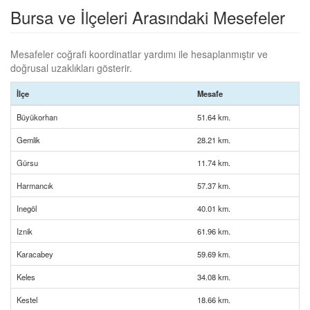
Bursa ve İlçeleri Arasındaki Mesefeler
Mesafeler coğrafi koordinatlar yardımı ile hesaplanmıştır ve
doğrusal uzaklıkları gösterir.
İlçe
Mesafe
Büyükorhan
51.64 km.
Gemlik
28.21 km.
Gürsu
11.74 km.
Harmancık
57.37 km.
Inegöl
40.01 km.
Iznik
61.96 km.
Karacabey
59.69 km.
Keles
34.08 km.
Kestel
18.66 km.