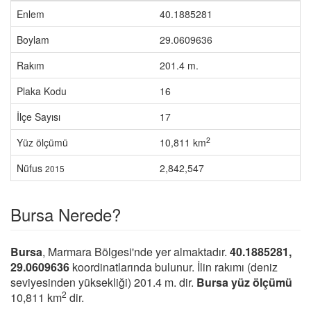
Enlem
40.1885281
Boylam
29.0609636
Rakım
201.4 m.
Plaka Kodu
16
İlçe Sayısı
17
2
Yüz ölçümü
10,811 km
Nüfus
2,842,547
2015
Bursa Nerede?
Bursa
, Marmara Bölgesi'nde yer almaktadır.
40.1885281,
29.0609636
koordinatlarında bulunur. İlin rakımı (deniz
seviyesinden yüksekliği) 201.4 m. dir.
Bursa yüz ölçümü
2
10,811 km
dir.