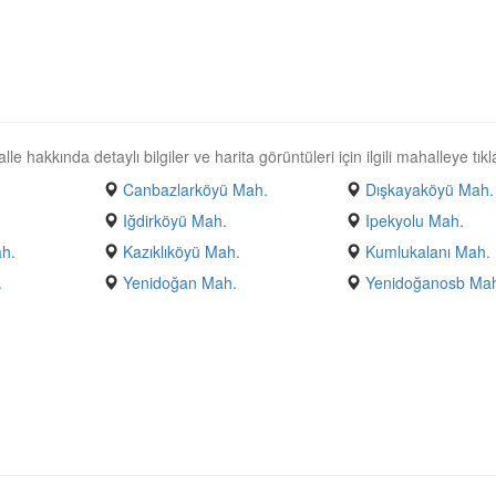
 hakkında detaylı bilgiler ve harita görüntüleri için ilgili mahalleye tıkl
Canbazlarköyü Mah.
Dışkayaköyü Mah.
Iğdirköyü Mah.
Ipekyolu Mah.
ah.
Kazıklıköyü Mah.
Kumlukalanı Mah.
.
Yenidoğan Mah.
Yenidoğanosb Ma