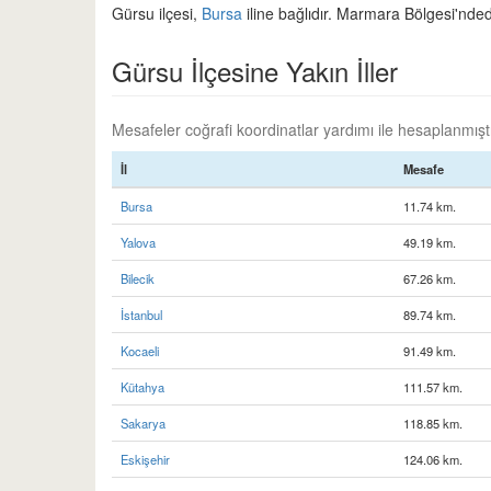
Gürsu ilçesi,
Bursa
iline bağlıdır. Marmara Bölgesi'nded
Gürsu İlçesine Yakın İller
Mesafeler coğrafi koordinatlar yardımı ile hesaplanmıştır
İl
Mesafe
Bursa
11.74 km.
Yalova
49.19 km.
Bilecik
67.26 km.
İstanbul
89.74 km.
Kocaeli
91.49 km.
Kütahya
111.57 km.
Sakarya
118.85 km.
Eskişehir
124.06 km.