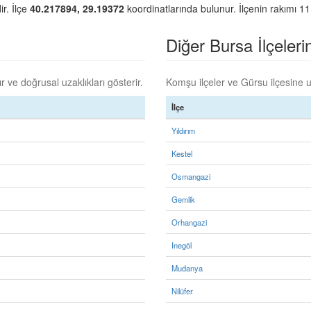
ir. İlçe
40.217894, 29.19372
koordinatlarında bulunur. İlçenin rakımı 11
Diğer Bursa İlçelerin
 ve doğrusal uzaklıkları gösterir.
Komşu ilçeler ve Gürsu ilçesine uz
İlçe
Yıldırım
Kestel
Osmangazi
Gemlik
Orhangazi
Inegöl
Mudanya
Nilüfer