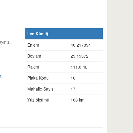
İlçe Kimliği
ayınız.
Enlem
40.217894
Boylam
29.19372
Rakım
111.0 m.
h.
Plaka Kodu
16
Mahalle Sayısı
17
2
Yüz ölçümü
106 km