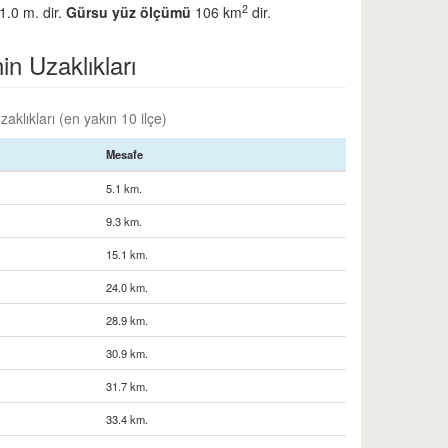
2
1.0 m. dir.
Gürsu yüz ölçümü
106 km
dir.
in Uzaklıkları
aklıkları (en yakın 10 ilçe)
Mesafe
5.1 km.
9.3 km.
15.1 km.
24.0 km.
28.9 km.
30.9 km.
31.7 km.
33.4 km.