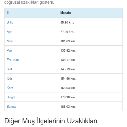
doğrusal uzaklıkları gösterir.
İl
Mesafe
Bitlis
55.90 km.
Ağrı
77.29 km.
Muş
101.69 km.
Van
133.82 km.
Erzurum
138.17 km.
Siirt
145.19 km.
Iğdır
154.96 km.
Kars
168.63 km.
Bingöl
178.98 km.
Batman
186.03 km.
Diğer Muş İlçelerinin Uzaklıkları