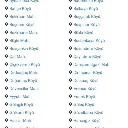
Aynalıhoca Köyü
Bademözü Köyü
Bahçe Köyü
Balkaya Köyü
Bekirhan Mah.
Beşçatak Köyü
Beşdam Köyü
Beypınar Köyü
Bezirhane Mah.
Bilala Köyü
Bilgin Mah.
Bostankaya Köyü
Boyçapkın Köyü
Boyundere Köyü
Çat Mah.
Çayırdere Köyü
Çiçekveren Köyü
Danışmentgazi Mah.
Dedeağaç Mah.
Dirimpınar Köyü
Doğantaş Köyü
Dolabaş Köyü
Dövenciler Mah.
Erence Köyü
Eyyubi Mah.
Fenek Köyü
Gölağılı Köyü
Güleç Köyü
Gülkoru Köyü
Güzelbaba Köyü
Hacılar Mah.
Hancağız Köyü