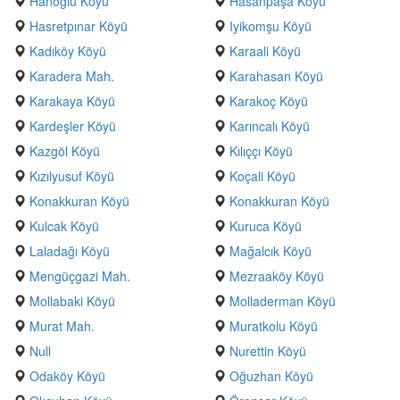
Hanoğlu Köyü
Hasanpaşa Köyü
Hasretpınar Köyü
Iyikomşu Köyü
Kadıköy Köyü
Karaali Köyü
Karadera Mah.
Karahasan Köyü
Karakaya Köyü
Karakoç Köyü
Kardeşler Köyü
Karıncalı Köyü
Kazgöl Köyü
Kılıççı Köyü
Kızılyusuf Köyü
Koçali Köyü
Konakkuran Köyü
Konakkuran Köyü
Kulcak Köyü
Kuruca Köyü
Laladağı Köyü
Mağalcık Köyü
Mengüçgazi Mah.
Mezraaköy Köyü
Mollabaki Köyü
Molladerman Köyü
Murat Mah.
Muratkolu Köyü
Null
Nurettin Köyü
Odaköy Köyü
Oğuzhan Köyü