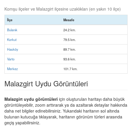
Komşu ilçeler ve Malazgirt ilçesine uzaklıkları (en yakın 10 ilçe)
İlçe
Mesafe
Bulanık
24.2 km.
Korkut
79.5 km.
Hasköy
89.7 km.
Varto
93.6 km.
Merkez
101.7 km.
Malazgirt Uydu Görüntüleri
Malazgirt uydu görüntüleri
için oluşturulan haritayı daha büyük
görüntüleyebilir, zoom arttırarak ya da azaltarak detaylar hakkında
daha net bilgiler edinebilirsiniz. Yukarıdaki haritanın sol altında
bulunan kutucuğa tıklayarak, haritanın görünüm türleri arasında
geçiş yapabilirsiniz.