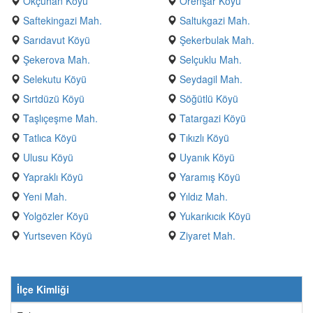
Okçuhan Köyü
Örenşar Köyü
Saftekingazi Mah.
Saltukgazi Mah.
Sarıdavut Köyü
Şekerbulak Mah.
Şekerova Mah.
Selçuklu Mah.
Selekutu Köyü
Seydagil Mah.
Sırtdüzü Köyü
Söğütlü Köyü
Taşlıçeşme Mah.
Tatargazi Köyü
Tatlıca Köyü
Tıkızlı Köyü
Ulusu Köyü
Uyanık Köyü
Yapraklı Köyü
Yaramış Köyü
Yeni Mah.
Yıldız Mah.
Yolgözler Köyü
Yukarıkıcık Köyü
Yurtseven Köyü
Ziyaret Mah.
İlçe Kimliği