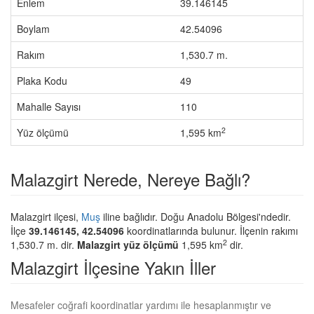
Enlem
39.146145
Boylam
42.54096
Rakım
1,530.7 m.
Plaka Kodu
49
Mahalle Sayısı
110
2
Yüz ölçümü
1,595 km
Malazgirt Nerede, Nereye Bağlı?
Malazgirt ilçesi,
Muş
iline bağlıdır. Doğu Anadolu Bölgesi'ndedir.
İlçe
39.146145, 42.54096
koordinatlarında bulunur. İlçenin rakımı
2
1,530.7 m. dir.
Malazgirt yüz ölçümü
1,595 km
dir.
Malazgirt İlçesine Yakın İller
Mesafeler coğrafi koordinatlar yardımı ile hesaplanmıştır ve