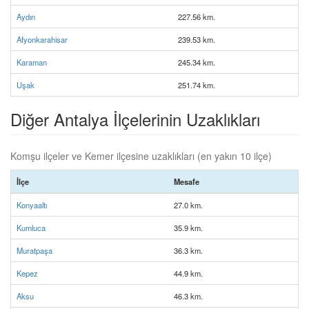
Aydın
227.56 km.
Afyonkarahisar
239.53 km.
Karaman
245.34 km.
Uşak
251.74 km.
Diğer Antalya İlçelerinin Uzaklıkları
Komşu ilçeler ve Kemer ilçesine uzaklıkları (en yakın 10 ilçe)
İlçe
Mesafe
Konyaaltı
27.0 km.
Kumluca
35.9 km.
Muratpaşa
36.3 km.
Kepez
44.9 km.
Aksu
46.3 km.