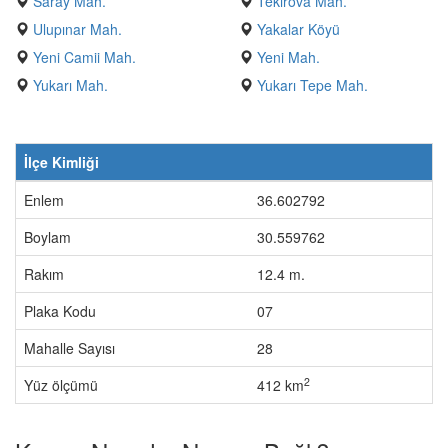
Saray Mah.
Tekirova Mah.
Ulupınar Mah.
Yakalar Köyü
Yeni Camii Mah.
Yeni Mah.
Yukarı Mah.
Yukarı Tepe Mah.
İlçe Kimliği
Enlem
36.602792
Boylam
30.559762
Rakım
12.4 m.
Plaka Kodu
07
Mahalle Sayısı
28
2
Yüz ölçümü
412 km