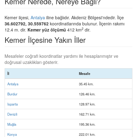
Kemer Nerede, Nereye Bağlı?
Kemer ilçesi,
Antalya
iline bağlıdır. Akdeniz Bölgesi'ndedir. İlçe
36.602792, 30.559762
koordinatlarında bulunur. İlçenin rakımı
2
12.4 m. dir.
Kemer yüz ölçümü
412 km
dir.
Kemer İlçesine Yakın İller
Mesafeler coğrafi koordinatlar yardımı ile hesaplanmıştır ve
doğrusal uzaklıkları gösterir.
İl
Mesafe
Antalya
35.45 km.
Burdur
126.46 km.
Isparta
128.97 km.
Denizli
162.71 km.
Muğla
195.36 km.
Konya
222.01 km.