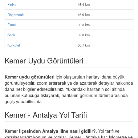
Finike
46.4 km.
Döşemealtı
46.9 km.
Elmalı
59.3 km.
Serik
59.8 km.
Korkuteli
60.7 km.
Kemer Uydu Görüntüleri
Kemer uydu görüntüleri
için oluşturulan haritayı daha büyük
görüntüleyebilir, zoom arttırarak ya da azaltarak detaylar hakkında
daha net bilgiler edinebilirsiniz. Yukarıdaki haritanın sol altında
bulunan kutucuğa tıklayarak, haritanın görünüm türleri arasında
geçiş yapabilirsiniz.
Kemer - Antalya Yol Tarifi
Kemer ilçesinden Antalya iline nasıl gidilir?
, Yol tarifi ve
karşılaşacağız konum ve rotalar. Kemer - Antalya kaç kilometre ve