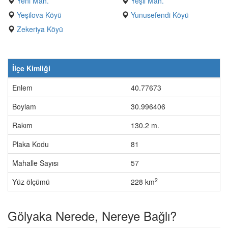
Yeni Mah.
Yeşil Mah.
Yeşilova Köyü
Yunusefendi Köyü
Zekeriya Köyü
İlçe Kimliği
Enlem
40.77673
Boylam
30.996406
Rakım
130.2 m.
Plaka Kodu
81
Mahalle Sayısı
57
2
Yüz ölçümü
228 km
Gölyaka Nerede, Nereye Bağlı?