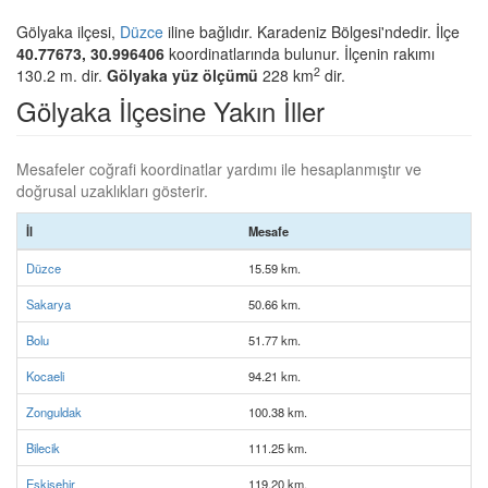
Gölyaka ilçesi,
Düzce
iline bağlıdır. Karadeniz Bölgesi'ndedir. İlçe
40.77673, 30.996406
koordinatlarında bulunur. İlçenin rakımı
2
130.2 m. dir.
Gölyaka yüz ölçümü
228 km
dir.
Gölyaka İlçesine Yakın İller
Mesafeler coğrafi koordinatlar yardımı ile hesaplanmıştır ve
doğrusal uzaklıkları gösterir.
İl
Mesafe
Düzce
15.59 km.
Sakarya
50.66 km.
Bolu
51.77 km.
Kocaeli
94.21 km.
Zonguldak
100.38 km.
Bilecik
111.25 km.
Eskişehir
119.20 km.