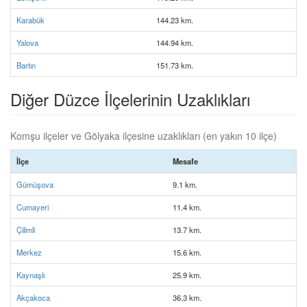
Karabük
144.23 km.
Yalova
144.94 km.
Bartın
151.73 km.
Diğer Düzce İlçelerinin Uzaklıkları
Komşu ilçeler ve Gölyaka ilçesine uzaklıkları (en yakın 10 ilçe)
İlçe
Mesafe
Gümüşova
9.1 km.
Cumayeri
11.4 km.
Çilimli
13.7 km.
Merkez
15.6 km.
Kaynaşlı
25.9 km.
Akçakoca
36.3 km.