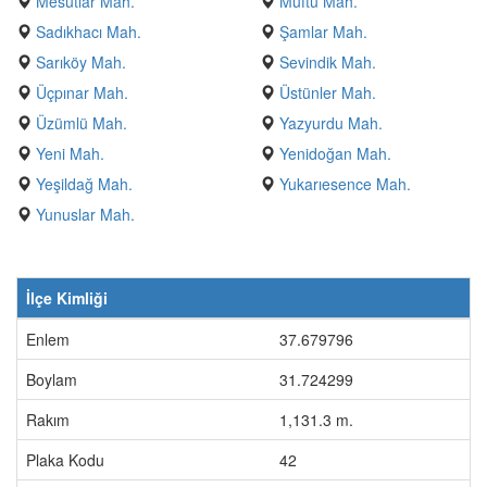
Mesutlar Mah.
Müftü Mah.
Sadıkhacı Mah.
Şamlar Mah.
Sarıköy Mah.
Sevindik Mah.
Üçpınar Mah.
Üstünler Mah.
Üzümlü Mah.
Yazyurdu Mah.
Yeni Mah.
Yenidoğan Mah.
Yeşildağ Mah.
Yukarıesence Mah.
Yunuslar Mah.
İlçe Kimliği
Enlem
37.679796
Boylam
31.724299
Rakım
1,131.3 m.
Plaka Kodu
42