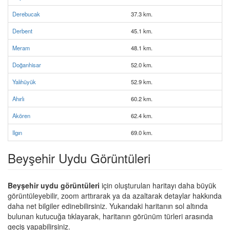
Derebucak
37.3 km.
Derbent
45.1 km.
Meram
48.1 km.
Doğanhisar
52.0 km.
Yalıhüyük
52.9 km.
Ahırlı
60.2 km.
Akören
62.4 km.
Ilgın
69.0 km.
Beyşehir Uydu Görüntüleri
Beyşehir uydu görüntüleri
için oluşturulan haritayı daha büyük
görüntüleyebilir, zoom arttırarak ya da azaltarak detaylar hakkında
daha net bilgiler edinebilirsiniz. Yukarıdaki haritanın sol altında
bulunan kutucuğa tıklayarak, haritanın görünüm türleri arasında
geçiş yapabilirsiniz.