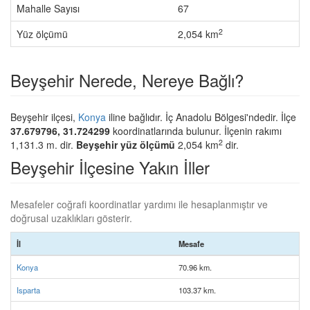
Mahalle Sayısı
67
2
Yüz ölçümü
2,054 km
Beyşehir Nerede, Nereye Bağlı?
Beyşehir ilçesi,
Konya
iline bağlıdır. İç Anadolu Bölgesi'ndedir. İlçe
37.679796, 31.724299
koordinatlarında bulunur. İlçenin rakımı
2
1,131.3 m. dir.
Beyşehir yüz ölçümü
2,054 km
dir.
Beyşehir İlçesine Yakın İller
Mesafeler coğrafi koordinatlar yardımı ile hesaplanmıştır ve
doğrusal uzaklıkları gösterir.
İl
Mesafe
Konya
70.96 km.
Isparta
103.37 km.