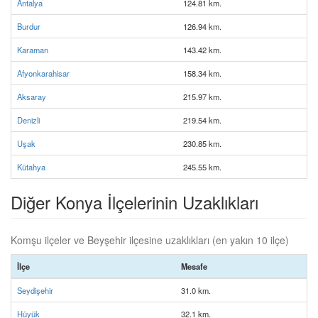
Antalya
124.81 km.
Burdur
126.94 km.
Karaman
143.42 km.
Afyonkarahisar
158.34 km.
Aksaray
215.97 km.
Denizli
219.54 km.
Uşak
230.85 km.
Kütahya
245.55 km.
Diğer Konya İlçelerinin Uzaklıkları
Komşu ilçeler ve Beyşehir ilçesine uzaklıkları (en yakın 10 ilçe)
İlçe
Mesafe
Seydişehir
31.0 km.
Hüyük
32.1 km.