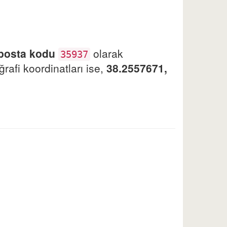
posta kodu
olarak
35937
afi koordinatları ise,
38.2557671,