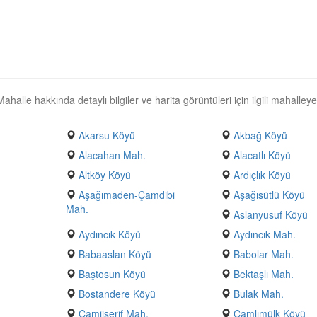
alle hakkında detaylı bilgiler ve harita görüntüleri için ilgili mahalleye
Akarsu Köyü
Akbağ Köyü
Alacahan Mah.
Alacatlı Köyü
Altköy Köyü
Ardıçlık Köyü
Aşağımaden-Çamdibi
Aşağısütlü Köyü
Mah.
Aslanyusuf Köyü
Aydıncık Köyü
Aydıncık Mah.
Babaaslan Köyü
Babolar Mah.
Baştosun Köyü
Bektaşlı Mah.
Bostandere Köyü
Bulak Mah.
Camiişerif Mah.
Çamlımülk Köyü