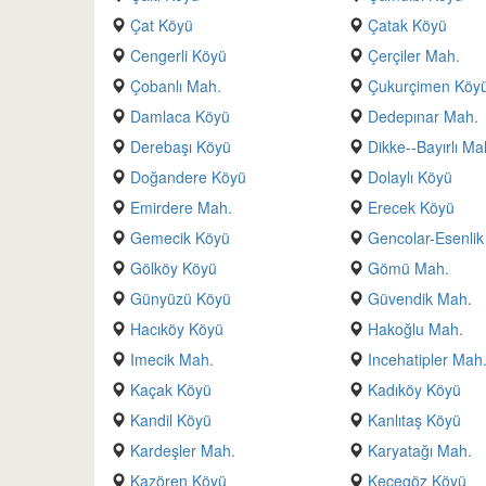
Çat Köyü
Çatak Köyü
Cengerli Köyü
Çerçiler Mah.
Çobanlı Mah.
Çukurçimen Köy
Damlaca Köyü
Dedepınar Mah.
Derebaşı Köyü
Dikke--Bayırlı Ma
Doğandere Köyü
Dolaylı Köyü
Emirdere Mah.
Erecek Köyü
Gemecik Köyü
Gencolar-Esenli
Gölköy Köyü
Gömü Mah.
Günyüzü Köyü
Güvendik Mah.
Hacıköy Köyü
Hakoğlu Mah.
Imecik Mah.
Incehatipler Mah
Kaçak Köyü
Kadıköy Köyü
Kandil Köyü
Kanlıtaş Köyü
Kardeşler Mah.
Karyatağı Mah.
Kazören Köyü
Keçegöz Köyü