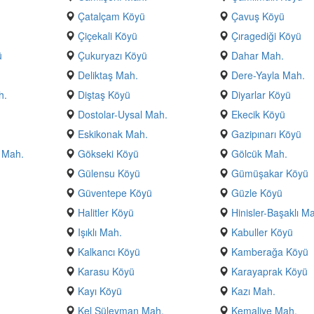
Çatalçam Köyü
Çavuş Köyü
Çiçekali Köyü
Çıragediği Köyü
ü
Çukuryazı Köyü
Dahar Mah.
Deliktaş Mah.
Dere-Yayla Mah.
h.
Diştaş Köyü
Diyarlar Köyü
Dostolar-Uysal Mah.
Ekecik Köyü
Eskikonak Mah.
Gazipınarı Köyü
k Mah.
Gökseki Köyü
Gölcük Mah.
Gülensu Köyü
Gümüşakar Köyü
Güventepe Köyü
Güzle Köyü
Halitler Köyü
Hinisler-Başaklı M
.
Işıklı Mah.
Kabuller Köyü
Kalkancı Köyü
Kamberağa Köyü
Karasu Köyü
Karayaprak Köyü
Kayı Köyü
Kazı Mah.
Kel Süleyman Mah.
Kemaliye Mah.