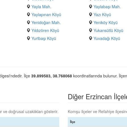
Yayla Mah.
Yaylabaşı Mah.
Yaylapınarı Köyü
Yazı Köyü
Yenidoğan Mah.
Yeniköy Köyü
Yıldızören Köyü
Yukarısütlü Köyü
Yurtbaşı Köyü
Yuvadağı Köyü
lgesi'ndedir. İlçe
39.899583, 38.768068
koordinatlarında bulunur. İlçen
Diğer Erzincan İlçele
 ve doğrusal uzaklıkları gösterir.
Komşu ilçeler ve Refahiye ilçesine
İlçe