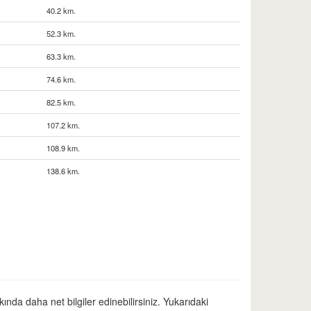
40.2 km.
52.3 km.
63.3 km.
74.6 km.
82.5 km.
107.2 km.
108.9 km.
138.6 km.
ında daha net bilgiler edinebilirsiniz. Yukarıdaki