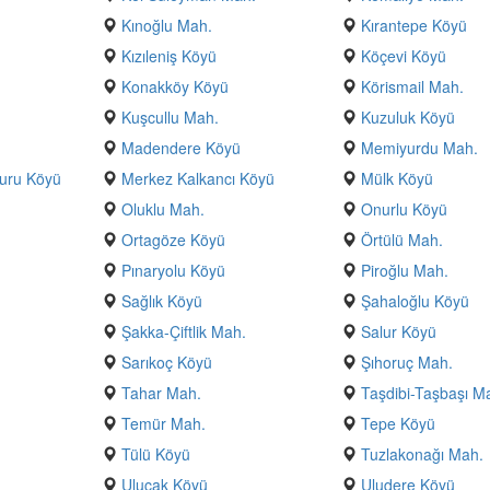
Kınoğlu Mah.
Kırantepe Köyü
Kızıleniş Köyü
Köçevi Köyü
Konakköy Köyü
Körismail Mah.
Kuşcullu Mah.
Kuzuluk Köyü
Madendere Köyü
Memiyurdu Mah.
uru Köyü
Merkez Kalkancı Köyü
Mülk Köyü
Oluklu Mah.
Onurlu Köyü
Ortagöze Köyü
Örtülü Mah.
Pınaryolu Köyü
Piroğlu Mah.
Sağlık Köyü
Şahaloğlu Köyü
Şakka-Çiftlik Mah.
Salur Köyü
Sarıkoç Köyü
Şıhoruç Mah.
Tahar Mah.
Taşdibi-Taşbaşı M
Temür Mah.
Tepe Köyü
Tülü Köyü
Tuzlakonağı Mah.
Ulucak Köyü
Uludere Köyü