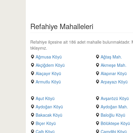
Refahiye Mahalleleri
Refahiye ilçesine ait 186 adet mahalle bulunmaktadır. Mah
tıklayınız.
Ağmusa Köyü
Ağtaş Mah.
Akçiğdem Köyü
Akmeşe Mah.
Alaçayır Köyü
Alapınar Köyü
Armutlu Köyü
Arpayazı Köyü
Aşut Köyü
Avşarözü Köyü
Aydoğan Köyü
Aydoğan Mah.
Bakacak Köyü
Baloğlu Köyü
Biçer Köyü
Bölüktepe Köyü
Çaltı Köyü
Çamdibi Köyü