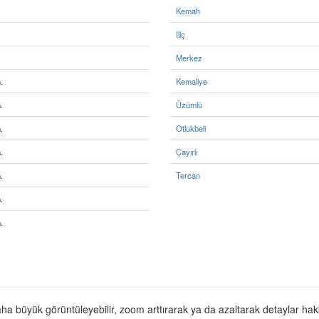
Kemah
Iliç
Merkez
.
Kemaliye
.
Üzümlü
.
Otlukbeli
.
Çayırlı
.
Tercan
.
.
aha büyük görüntüleyebilir, zoom arttırarak ya da azaltarak detaylar hakk