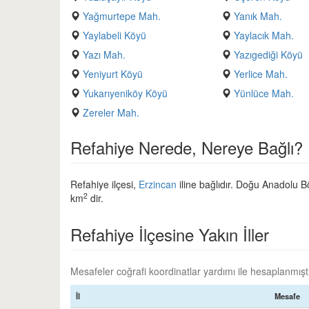
Yağmurtepe Mah.
Yanık Mah.
Yaylabeli Köyü
Yaylacık Mah.
Yazı Mah.
Yazıgediği Köyü
Yeniyurt Köyü
Yerlice Mah.
Yukarıyeniköy Köyü
Yünlüce Mah.
Zereler Mah.
Refahiye Nerede, Nereye Bağlı?
Refahiye ilçesi,
Erzincan
iline bağlıdır. Doğu Anadolu Bö
2
km
dir.
Refahiye İlçesine Yakın İller
Mesafeler coğrafi koordinatlar yardımı ile hesaplanmıştır
İl
Mesafe