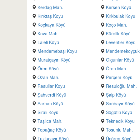
Kerdağ Mah.
Kersen Köyü
Kırıktaş Köyü
Kırkbulak Köyü
Koçkaya Köyü
Koço Mah.
Kova Mah.
Kürelik Köyü
Laleli Köyü
Leventler Köyü
Mendemebaşı Köyü
Mendemeköyçuk
Muratçayırı Köyü
Olgunlar Köyü
Ören Köyü
Ören Mah.
Ozan Mah.
Perçem Köyü
Resullar Köyü
Resuloğlu Mah.
Şahverdi Köyü
Şaip Köyü
Sarhan Köyü
Sarıbayır Köyü
Sıralı Köyü
Söğütlü Köyü
Taşlıca Mah.
Teknecik Köyü
Topağaç Köyü
Tosunlu Mah.
Tuzluçayır Köyü
Üçören Köyü