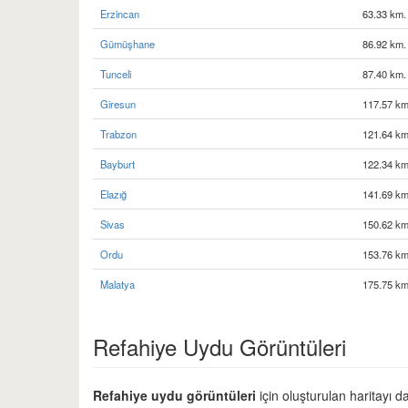
Erzincan
63.33 km.
Gümüşhane
86.92 km.
Tunceli
87.40 km.
Giresun
117.57 km
Trabzon
121.64 km
Bayburt
122.34 km
Elazığ
141.69 km
Sivas
150.62 km
Ordu
153.76 km
Malatya
175.75 km
Refahiye Uydu Görüntüleri
Refahiye uydu görüntüleri
için oluşturulan haritayı d