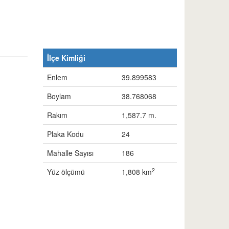
İlçe Kimliği
Enlem
39.899583
Boylam
38.768068
Rakım
1,587.7 m.
Plaka Kodu
24
Mahalle Sayısı
186
2
Yüz ölçümü
1,808 km