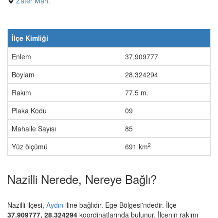
Zafer Mah.
İlçe Kimliği
Enlem
37.909777
Boylam
28.324294
Rakım
77.5 m.
Plaka Kodu
09
Mahalle Sayısı
85
2
Yüz ölçümü
691 km
Nazilli Nerede, Nereye Bağlı?
Nazilli ilçesi,
Aydın
iline bağlıdır. Ege Bölgesi'ndedir. İlçe
37.909777, 28.324294
koordinatlarında bulunur. İlçenin rakımı