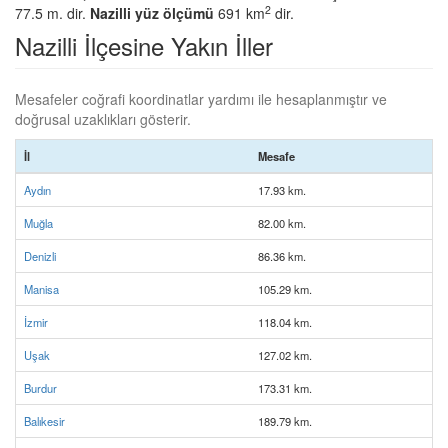
2
77.5 m. dir.
Nazilli yüz ölçümü
691 km
dir.
Nazilli İlçesine Yakın İller
Mesafeler coğrafi koordinatlar yardımı ile hesaplanmıştır ve
doğrusal uzaklıkları gösterir.
İl
Mesafe
Aydın
17.93 km.
Muğla
82.00 km.
Denizli
86.36 km.
Manisa
105.29 km.
İzmir
118.04 km.
Uşak
127.02 km.
Burdur
173.31 km.
Balıkesir
189.79 km.