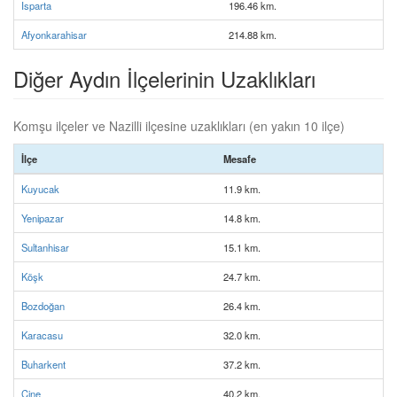
Isparta
196.46 km.
Afyonkarahisar
214.88 km.
Diğer Aydın İlçelerinin Uzaklıkları
Komşu ilçeler ve Nazilli ilçesine uzaklıkları (en yakın 10 ilçe)
İlçe
Mesafe
Kuyucak
11.9 km.
Yenipazar
14.8 km.
Sultanhisar
15.1 km.
Köşk
24.7 km.
Bozdoğan
26.4 km.
Karacasu
32.0 km.
Buharkent
37.2 km.
Çine
40.2 km.