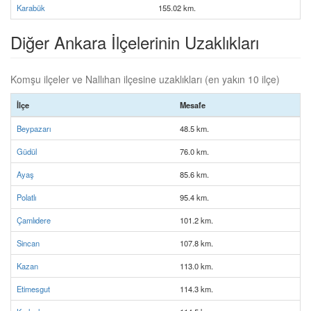
Karabük
155.02 km.
Diğer Ankara İlçelerinin Uzaklıkları
Komşu ilçeler ve Nallıhan ilçesine uzaklıkları (en yakın 10 ilçe)
İlçe
Mesafe
Beypazarı
48.5 km.
Güdül
76.0 km.
Ayaş
85.6 km.
Polatlı
95.4 km.
Çamlıdere
101.2 km.
Sincan
107.8 km.
Kazan
113.0 km.
Etimesgut
114.3 km.