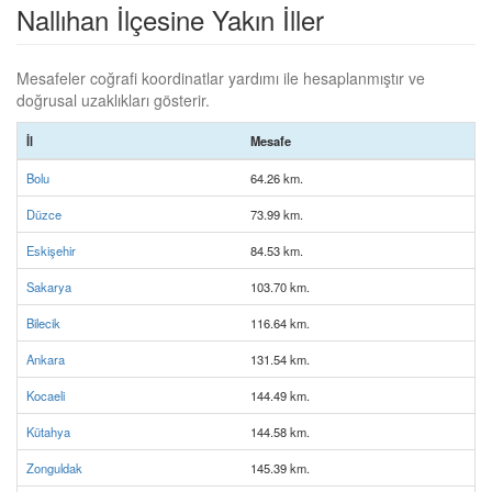
Nallıhan İlçesine Yakın İller
Mesafeler coğrafi koordinatlar yardımı ile hesaplanmıştır ve
doğrusal uzaklıkları gösterir.
İl
Mesafe
Bolu
64.26 km.
Düzce
73.99 km.
Eskişehir
84.53 km.
Sakarya
103.70 km.
Bilecik
116.64 km.
Ankara
131.54 km.
Kocaeli
144.49 km.
Kütahya
144.58 km.
Zonguldak
145.39 km.