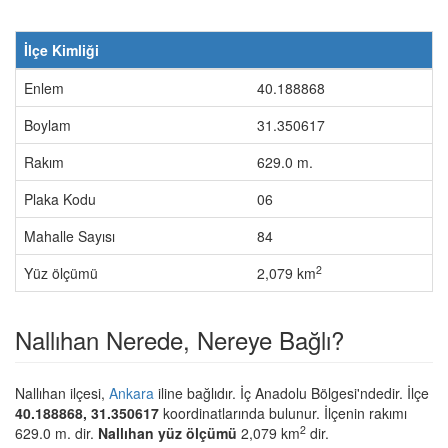
İlçe Kimliği
Enlem
40.188868
Boylam
31.350617
Rakım
629.0 m.
Plaka Kodu
06
Mahalle Sayısı
84
2
Yüz ölçümü
2,079 km
Nallıhan Nerede, Nereye Bağlı?
Nallıhan ilçesi,
Ankara
iline bağlıdır. İç Anadolu Bölgesi'ndedir. İlçe
40.188868, 31.350617
koordinatlarında bulunur. İlçenin rakımı
2
629.0 m. dir.
Nallıhan yüz ölçümü
2,079 km
dir.