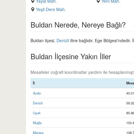
Yayla Mah.
Yeni Mah.
Yeşil Dere Mah.
Buldan Nerede, Nereye Bağlı?
Buldan ilçesi,
Denizli
iline bağlıdır. Ege Bölgesi'ndedir. 
Buldan İlçesine Yakın İller
Mesafeler coğrafi koordinatlar yardımı ile hesaplanmıştır
İl
Mesa
Aydın
40.0
Denizli
59.3
Uşak
85.9
Muğla
100.
Manisa
108.