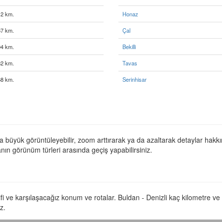
12 km.
Honaz
67 km.
Çal
04 km.
Bekilli
32 km.
Tavas
68 km.
Serinhisar
a büyük görüntüleyebilir, zoom arttırarak ya da azaltarak detaylar hakkın
anın görünüm türleri arasında geçiş yapabilirsiniz.
rifi ve karşılaşacağız konum ve rotalar. Buldan - Denizli kaç kilometre v
z.