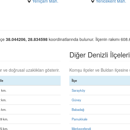
Yeniçam Mah.
Yenicekent Mah.
İlçe
38.044206, 28.834598
koordinatlarında bulunur. İlçenin rakımı 608.
Diğer Denizli İlçeler
 ve doğrusal uzaklıkları gösterir.
Komşu ilçeler ve Buldan ilçesine u
fe
İlçe
1 km.
Sarayköy
2 km.
Güney
6 km.
Babadağ
49 km.
Pamukkale
75 km.
Merkezefendi