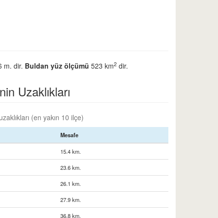
2
6 m. dir.
Buldan yüz ölçümü
523 km
dir.
inin Uzaklıkları
zaklıkları (en yakın 10 ilçe)
Mesafe
15.4 km.
23.6 km.
26.1 km.
27.9 km.
36.8 km.