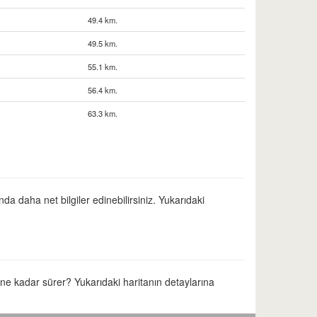
49.4 km.
49.5 km.
55.1 km.
56.4 km.
63.3 km.
da daha net bilgiler edinebilirsiniz. Yukarıdaki
e ne kadar sürer? Yukarıdaki haritanın detaylarına