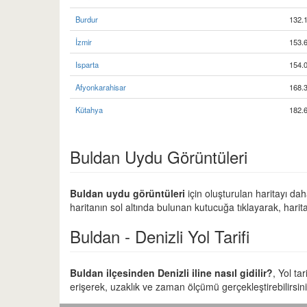
Burdur
132.
İzmir
153.
Isparta
154.
Afyonkarahisar
168.
Kütahya
182.
Buldan Uydu Görüntüleri
Buldan uydu görüntüleri
için oluşturulan haritayı dah
haritanın sol altında bulunan kutucuğa tıklayarak, harit
Buldan - Denizli Yol Tarifi
Buldan ilçesinden Denizli iline nasıl gidilir?
, Yol ta
erişerek, uzaklık ve zaman ölçümü gerçekleştirebilirsini